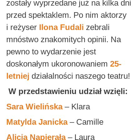
zostały wyprzedane już na kilka dni
przed spektaklem. Po nim aktorzy
i reżyser
Ilona Fudali
zebrali
mnóstwo znakomitych opinii. Na
pewno to wydarzenie jest
doskonałym ukoronowaniem
25-
letniej
działalności naszego teatru!
W przedstawieniu udział wzięli:
Sara Wielińska
– Klara
Matylda Janicka
– Camille
Alicja Napierała
– Laura